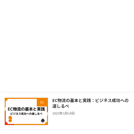
最近の投稿
TWO様 導入事例｜物流コストの見直し
導入事例
から進めた物流体制整備
2026年5月28日
PAPABUBBLE様 導入事例｜売上拡大に
導入事例
合わせて進めた物流体制見直し
2026年4月20日
EC物流の基本と実践：ビジネス成功への
EC
道しるべ
2025年1月14日