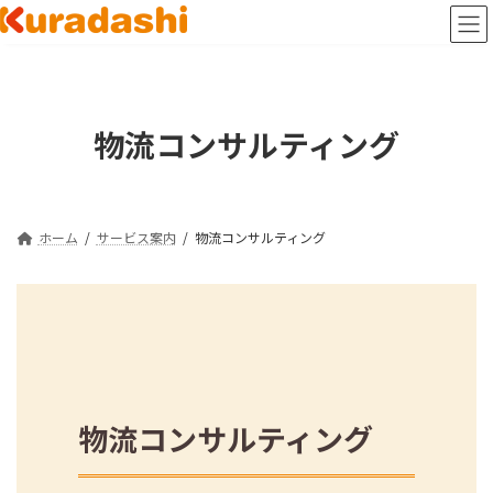
コ
ナ
ン
ビ
テ
ゲ
ン
ー
ツ
シ
へ
ョ
物流コンサルティング
ス
ン
キ
に
ッ
移
プ
動
ホーム
サービス案内
物流コンサルティング
物流コンサルティング